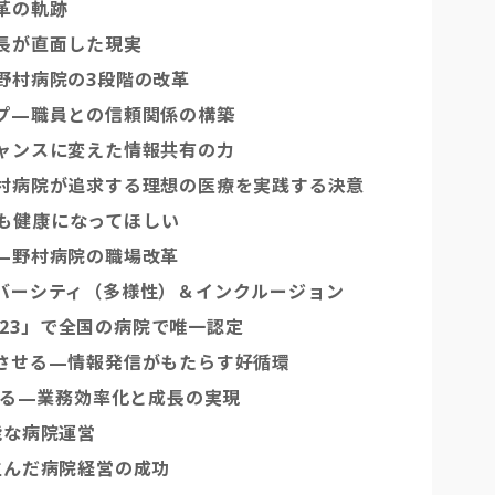
革の軌跡
事長が直面した現実
野村病院の3段階の改革
ップ—職員との信頼関係の構築
チャンスに変えた情報共有の力
野村病院が追求する理想の医療を実践する決意
も健康になってほしい
は—野村病院の職場改革
イバーシティ（多様性）＆インクルージョン
2023」で全国の病院で唯一認定
長させる—情報発信がもたらす好循環
させる—業務効率化と成長の実現
能な病院運営
生んだ病院経営の成功