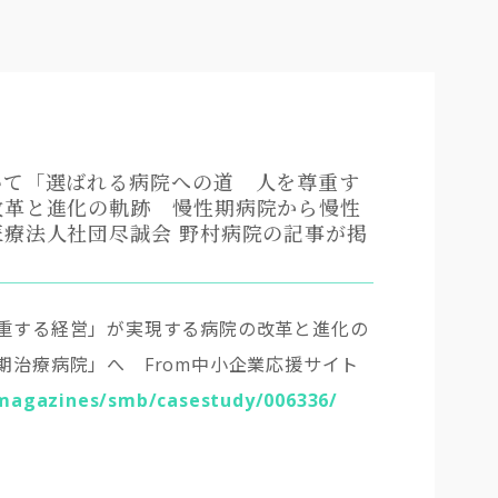
いて「選ばれる病院への道 人を尊重す
改革と進化の軌跡 慢性期病院から慢性
療法人社団尽誠会 野村病院の記事が掲
重する経営」が実現する病院の改革と進化の
性期治療病院」へ
From
中小企業応援サイト
/magazines/smb/casestudy/006336/