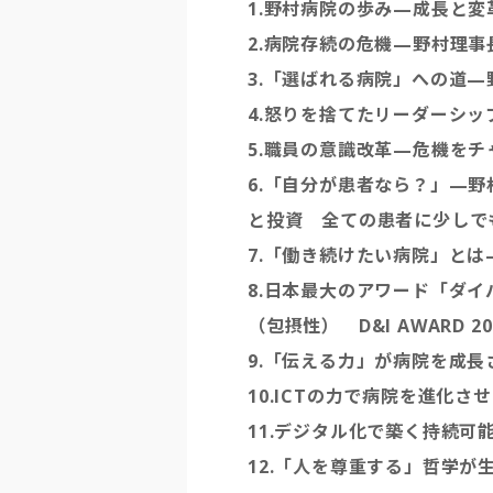
1.野村病院の歩み—成長と変
2.病院存続の危機—野村理
3.「選ばれる病院」への道—
4.怒りを捨てたリーダーシ
5.職員の意識改革—危機を
6.「自分が患者なら？」—
と投資 全ての患者に少しで
7.「働き続けたい病院」と
8.日本最大のアワード「ダ
（包摂性） D&I AWARD 
9.「伝える力」が病院を成
10.ICTの力で病院を進化
11.デジタル化で築く持続可
12.「人を尊重する」哲学が