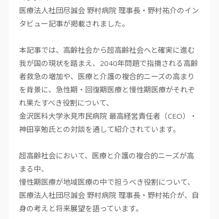
医療法人社団尽誠会 野村病院 理事長・野村祐介のイン
タビュー記事が掲載されました。
本記事では、高齢社会から超高齢社会へと確実に進む
我が国の現状を踏まえ、
2040
年問題で指摘される高齢
者救急の増加や、医療と介護の複合的ニーズの高まり
を背景に、急性期・回復期医療と慢性期医療がそれぞ
れ果たすべき役割について、
金沢医科大学氷見市民病院 最高経営責任者（
CEO
）・
神田享勉氏との対談を通して紹介されています。
超高齢社会において、医療と介護の複合的ニーズが高
まる中、
慢性期医療が地域医療の中で担うべき役割について、
医療法人社団尽誠会 野村病院 理事長・野村祐介が、自
身の考えと将来展望を語っています。