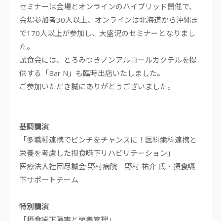
セミナーは会場とオンラインのハイブリッド開催で、
会場参加者
30
人以上、オンラインは北海道から沖縄ま
で
170
人以上が参加し、大盛況のセミナーとなりまし
た。
試食会には、とろみつきノンアルコールカクテルを提
供する「
Bar N
」も臨時出店いたしました。
ご参加いただき誠にありがとうございました。
基調講演
「多職種連携でピンチをチャンスに！医科歯科連携と
栄養を考慮した摂食嚥下リハビリテーション」
医療法人社団尽誠会 野村病院 野村 祐介
氏・摂食嚥
下サポートチーム
特別講演
「摂食嚥下障害と栄養管理」